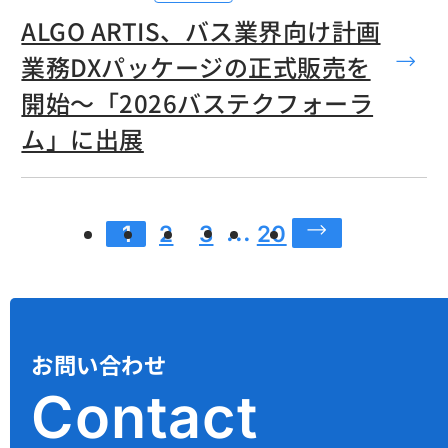
ALGO ARTIS、バス業界向け計画
業務DXパッケージの正式販売を
開始〜「2026バステクフォーラ
ム」に出展
間のページは省
...
1
2
3
20
お問い合わせ